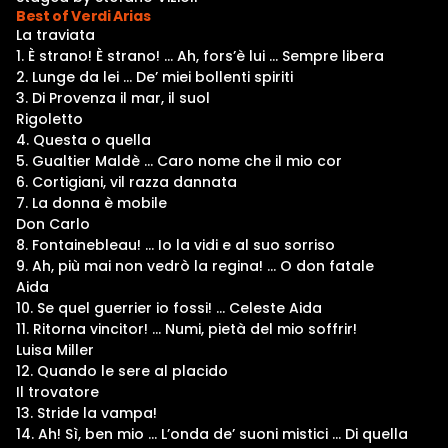
Best of Verdi Arias
La traviata
1. È strano! È strano! … Ah, fors’è lui … Sempre libera
2. Lunge da lei … De’ miei bollenti spiriti
3. Di Provenza il mar, il suol
Rigoletto
4. Questa o quella
5. Gualtier Maldè … Caro nome che il mio cor
6. Cortigiani, vil razza dannata
7. La donna è mobile
Don Carlo
8. Fontainebleau! … Io la vidi e al suo sorriso
9. Ah, più mai non vedrò la regina! … O don fatale
Aida
10. Se quel guerrier io fossi! … Celeste Aida
11. Ritorna vincitor! … Numi, pietà del mio soffrir!
Luisa Miller
12. Quando le sere al placido
Il trovatore
13. Stride la vampa!
14. Ah! Sì, ben mio … L’onda de’ suoni mistici … Di quella