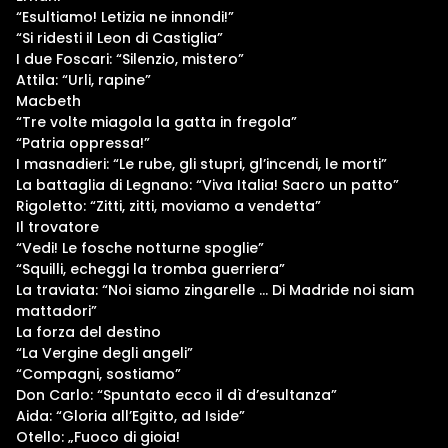
“Esultiamo! Letizia ne innondi!”
“Si ridesti il Leon di Castiglia”
I due Foscari: “Silenzio, mistero”
Attila: “Urli, rapine”
Macbeth
“Tre volte miagola la gatta in fregola”
“Patria oppressa!”
I masnadieri: “Le rube, gli stupri, gl’incendi, le morti”
La battaglia di Legnano: “Viva Italia! Sacro un patto”
Rigoletto: “Zitti, zitti, moviamo a vendetta”
Il trovatore
“Vedi! Le fosche notturne spoglie”
“Squilli, echeggi la tromba guerriera”
La traviata: “Noi siamo zingarelle … Di Madride noi siam
mattadori”
La forza del destino
“La Vergine degli angeli”
“Compagni, sostiamo”
Don Carlo: “Spuntato ecco il dì d’esultanza”
Aida: “Gloria all’Egitto, ad Iside”
Otello: „Fuoco di gioia!