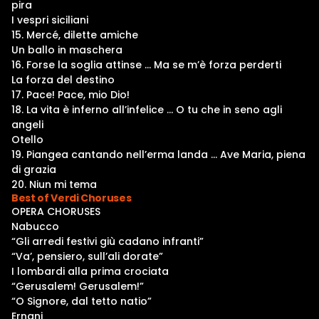
pira
I vespri siciliani
15. Mercé, dilette amiche
Un ballo in maschera
16. Forse la soglia attinse … Ma se m’è forza perderti
La forza del destino
17. Pace! Pace, mio Dio!
18. La vita è inferno all’infelice … O tu che in seno agli
angeli
Otello
19. Piangea cantando nell’erma landa … Ave Maria, piena
di grazia
20. Niun mi tema
Best of Verdi Choruses
OPERA CHORUSES
Nabucco
“Gli arredi festivi giù cadano infranti”
“Va’, pensiero, sull’ali dorate”
I lombardi alla prima crociata
“Gerusalem! Gerusalem!”
“O Signore, dal tetto natio”
Ernani