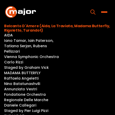
Skip
to
content
Toggle
Belcanto D´Amore (Aida, La Traviata, Madama Butterfly,
Rigoletto, Turandot)
Home
AIDA
Iano Tamar, Iain Paterson,
Programs
Tatiana Serjan, Rubens
Pellizzari
Releases
Vienna Symphonic Orchestra
Carlo Rizzi
About
Staged by Graham Vick
MADAMA BUTTERFLY
Contact Us
Raffaela Angeletti
Nino Batatunashvili
Annunziato Vestri
Fondatione Orchestra
Regionale Delle Marche
Daniele Callegari
Staged by Pier Luigi Pizzi