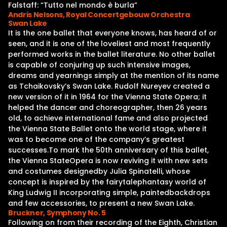
Falstaff: “Tutto nel mondo è burla”
Andris Nelsons, Royal Concertgebouw Orchestra
Swan Lake
It is the one ballet that everyone knows, has heard of or
seen, and it is one of the loveliest and most frequently
performed works in the ballet literature. No other ballet
is capable of conjuring up such intensive images,
dreams and yearnings simply at the mention of its name
as Tchaikovsky’s Swan Lake. Rudolf Nureyev created a
new version of it in 1964 for the Vienna State Opera; it
helped the dancer and choreographer, then 26 years
old, to achieve international fame and also projected
the Vienna State Ballet onto the world stage, where it
was to become one of the company’s greatest
successes.To mark the 50th anniversary of this ballet,
the Vienna StateOpera is now reviving it with new sets
and costumes designedby Julia Spinatelli, whose
concept is inspired by the fairytalephantasy world of
King Ludwig II incorporating simple, paintedbackdrops
and few accessories, to present a new Swan Lake.
Bruckner, Symphony No. 5
Following on from their recording of the Eighth, Christian