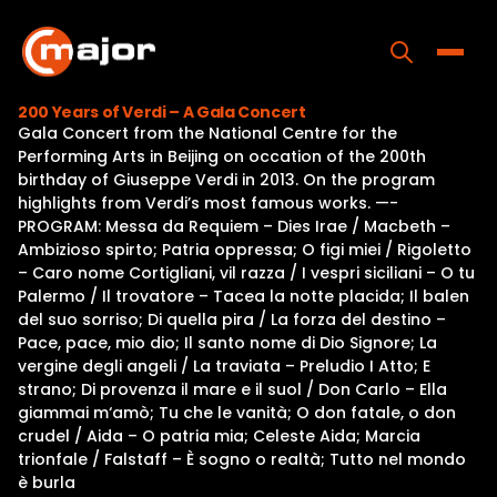
Skip
to
content
Toggle
200 Years of Verdi – A Gala Concert
Gala Concert from the National Centre for the
Home
Performing Arts in Beijing on occation of the 200th
birthday of Giuseppe Verdi in 2013. On the program
Programs
highlights from Verdi’s most famous works. —-
PROGRAM: Messa da Requiem – Dies Irae / Macbeth –
Releases
Ambizioso spirto; Patria oppressa; O figi miei / Rigoletto
– Caro nome Cortigliani, vil razza / I vespri siciliani – O tu
About
Palermo / Il trovatore – Tacea la notte placida; Il balen
del suo sorriso; Di quella pira / La forza del destino –
Contact Us
Pace, pace, mio dio; Il santo nome di Dio Signore; La
vergine degli angeli / La traviata – Preludio I Atto; E
strano; Di provenza il mare e il suol / Don Carlo – Ella
giammai m‘amò; Tu che le vanità; O don fatale, o don
crudel / Aida – O patria mia; Celeste Aida; Marcia
trionfale / Falstaff – È sogno o realtà; Tutto nel mondo
è burla