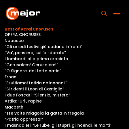
Skip
to
content
Toggle
Best of Verdi Choruses
OPERA CHORUSES
Home
Nabucco
“Gli arredi festivi giù cadano infranti”
Programs
“Va’, pensiero, sull’ali dorate”
I lombardi alla prima crociata
Releases
“Gerusalem! Gerusalem!”
“O Signore, dal tetto natio”
About
Ernani
“Esultiamo! Letizia ne innondi!”
Contact Us
“Si ridesti il Leon di Castiglia”
I due Foscari: “Silenzio, mistero”
Attila: “Urli, rapine”
Macbeth
“Tre volte miagola la gatta in fregola”
“Patria oppressa!”
I masnadieri: “Le rube, gli stupri, gl’incendi, le morti”